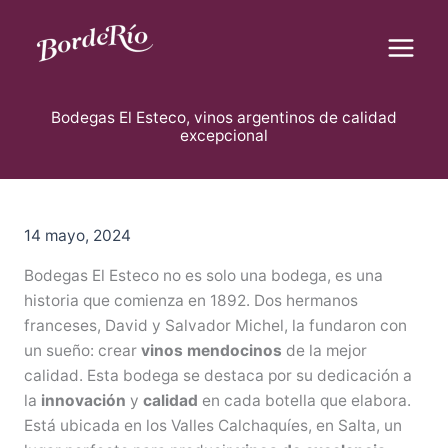
B
Ir
u
al
s
contenido
c
Blog Borderío
a
r
Bodegas El Esteco, vinos argentinos de calidad
excepcional
14 mayo, 2024
Bodegas El Esteco no es solo una bodega, es una
historia que comienza en 1892. Dos hermanos
franceses, David y Salvador Michel, la fundaron con
un sueño: crear
vinos mendocinos
de la mejor
calidad. Esta bodega se destaca por su dedicación a
la
innovación
y
calidad
en cada botella que elabora.
Está ubicada en los Valles Calchaquíes, en Salta, un