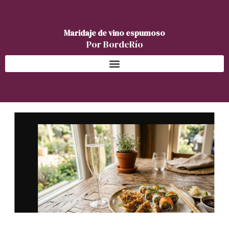
Ir
al
contenido
Maridaje de vino espumoso
Por BordeRío