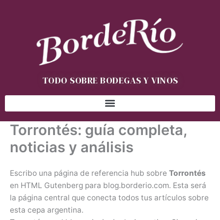
Ir
al
contenido
TODO SOBRE BODEGAS Y VINOS
Torrontés: guía completa,
noticias y análisis
Escribo una página de referencia hub sobre
Torrontés
en HTML Gutenberg para blog.borderio.com. Esta será
la página central que conecta todos tus artículos sobre
esta cepa argentina.