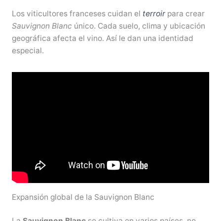
Los viticultores franceses cuidan el
terroir
para crear
Sauvignon Blanc
único. Cada suelo, clima y ubicación
geográfica afecta el vino. Así le dan una identidad
especial.
Expansión global de la Sauvignon Blanc
La
Sauvignon Blanc
se cultiva en varios países, no