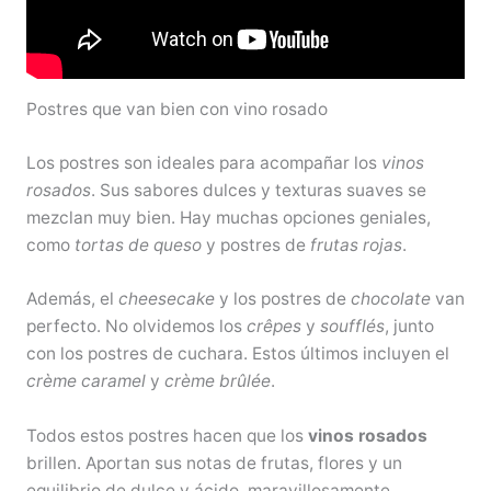
Postres que van bien con vino rosado
Los postres son ideales para acompañar los
vinos
rosados
. Sus sabores dulces y texturas suaves se
mezclan muy bien. Hay muchas opciones geniales,
como
tortas de queso
y postres de
frutas rojas
.
Además, el
cheesecake
y los postres de
chocolate
van
perfecto. No olvidemos los
crêpes
y
soufflés
, junto
con los postres de cuchara. Estos últimos incluyen el
crème caramel
y
crème brûlée
.
Todos estos postres hacen que los
vinos rosados
brillen. Aportan sus notas de frutas, flores y un
equilibrio de dulce y ácido, maravillosamente.