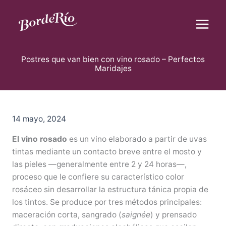
B
Ir
u
al
s
contenido
c
Blog Borderío
a
r
Postres que van bien con vino rosado – Perfectos
Maridajes
14 mayo, 2024
El vino rosado
es un vino elaborado a partir de uvas
tintas mediante un contacto breve entre el mosto y
las pieles —generalmente entre 2 y 24 horas—,
proceso que le confiere su característico color
rosáceo sin desarrollar la estructura tánica propia de
los tintos. Se produce por tres métodos principales:
maceración corta, sangrado (
saignée
) y prensado