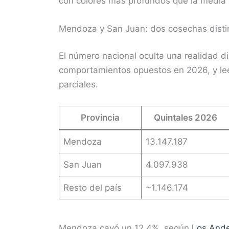
con colores más profundos que la media h
Mendoza y San Juan: dos cosechas disti
El número nacional oculta una realidad d
comportamientos opuestos en 2026, y leer
parciales.
Provincia
Quintales 2026
Mendoza
13.147.187
San Juan
4.097.938
Resto del país
~1.146.174
Mendoza cayó un 12,4%, según
Los And