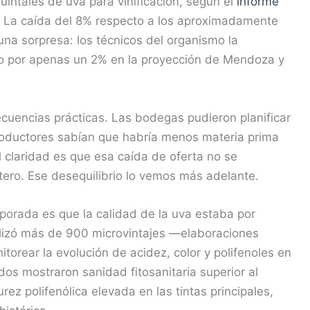
intales de uva para vinificación, según el
informe
. La caída del 8% respecto a los aproximadamente
una sorpresa: los técnicos del organismo la
ndo por apenas un 2% en la proyección de Mendoza y
ecuencias prácticas. Las bodegas pudieron planificar
roductores sabían que habría menos materia prima
l claridad es que esa caída de oferta no se
atero. Ese desequilibrio lo vemos más adelante.
mporada es que la calidad de la uva estaba por
alizó más de 900 microvintajes —elaboraciones
orear la evolución de acidez, color y polifenoles en
dos mostraron sanidad fitosanitaria superior al
ez polifenólica elevada en las tintas principales,