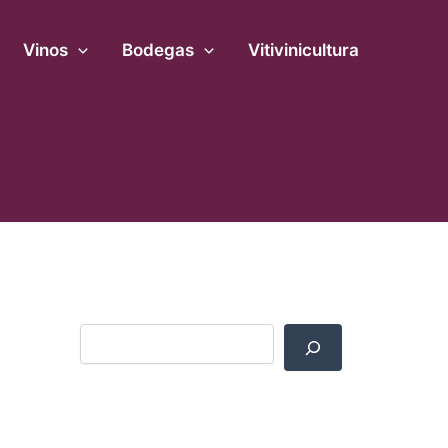
B
u
Vinos
s
Bodegas
Vitivinicultura
c
a
r