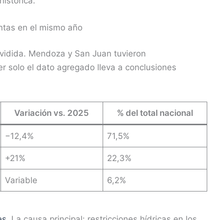
istórica.
ntas en el mismo año
ividida. Mendoza y San Juan tuvieron
 solo el dato agregado lleva a conclusiones
Variación vs. 2025
% del total nacional
−12,4%
71,5%
+21%
22,3%
Variable
6,2%
es
. La causa principal: restricciones hídricas en los