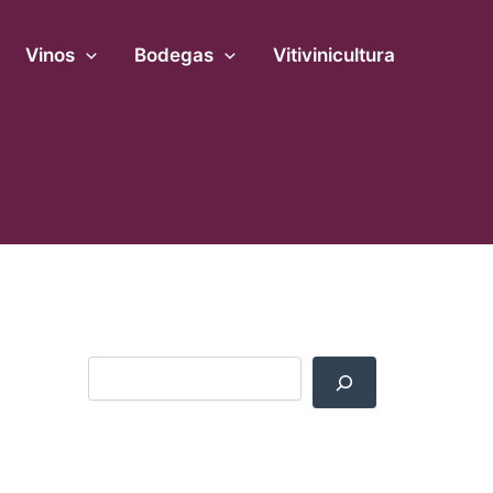
B
u
Vinos
s
Bodegas
Vitivinicultura
c
a
r