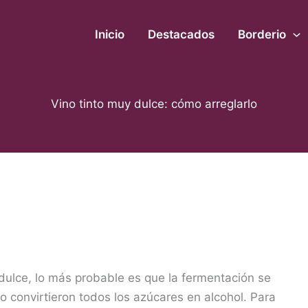
Inicio
Destacados
Borderio
Vino tinto muy dulce: cómo arreglarlo
dulce, lo más probable es que la fermentación se
o convirtieron todos los azúcares en alcohol. Para