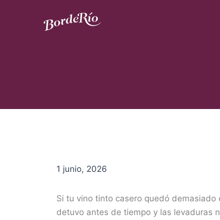
Ir
al
contenido
Blog Borderío
1 junio, 2026
Si tu vino tinto casero quedó demasiado 
detuvo antes de tiempo y las levaduras n