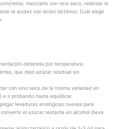
concretos: mezclarlo con vino seco, relanzar la
tar la acidez con ácido tartárico. Cuál elegir
.
entación detenida por temperatura
rtas, que dejó azúcar residual sin
lar con vino seco de la misma variedad en
) e ir probando hasta equilibrar.
gregar levaduras enológicas nuevas para
convertir el azúcar restante en alcohol (lleva
regar ácido tartárico a razón de 2-3 g/l para