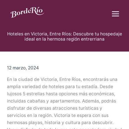
B
Ir
u
al
s
contenido
c
Blog Borderío
a
r
Hoteles en Victoria, Entre Ríos: Descubre tu hospedaje
ideal en la hermosa región entrerriana
12 marzo, 2024
En la ciudad de Victoria, Entre Ríos, encontrarás una
amplia variedad de hoteles para tu estadía. Desde
lujosos 5 estrellas hasta opciones más económicas,
incluidas cabañas y apartamentos. Además, podrás
disfrutar de diversas atracciones turísticas y
servicios en la región. Victoria te espera con sus
hermosas playas, historia y cultura para descubrir.