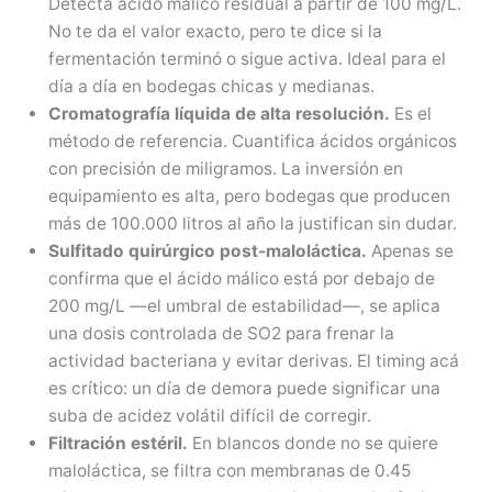
Detecta ácido málico residual a partir de 100 mg/L.
No te da el valor exacto, pero te dice si la
fermentación terminó o sigue activa. Ideal para el
día a día en bodegas chicas y medianas.
Cromatografía líquida de alta resolución.
Es el
método de referencia. Cuantifica ácidos orgánicos
con precisión de miligramos. La inversión en
equipamiento es alta, pero bodegas que producen
más de 100.000 litros al año la justifican sin dudar.
Sulfitado quirúrgico post-maloláctica.
Apenas se
confirma que el ácido málico está por debajo de
200 mg/L —el umbral de estabilidad—, se aplica
una dosis controlada de SO2 para frenar la
actividad bacteriana y evitar derivas. El timing acá
es crítico: un día de demora puede significar una
suba de acidez volátil difícil de corregir.
Filtración estéril.
En blancos donde no se quiere
maloláctica, se filtra con membranas de 0.45