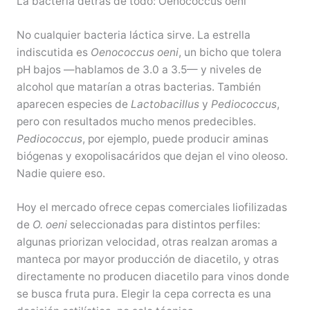
La bacteria detrás de todo: Oenococcus oeni
No cualquier bacteria láctica sirve. La estrella
indiscutida es
Oenococcus oeni
, un bicho que tolera
pH bajos —hablamos de 3.0 a 3.5— y niveles de
alcohol que matarían a otras bacterias. También
aparecen especies de
Lactobacillus
y
Pediococcus
,
pero con resultados mucho menos predecibles.
Pediococcus
, por ejemplo, puede producir aminas
biógenas y exopolisacáridos que dejan el vino oleoso.
Nadie quiere eso.
Hoy el mercado ofrece cepas comerciales liofilizadas
de
O. oeni
seleccionadas para distintos perfiles:
algunas priorizan velocidad, otras realzan aromas a
manteca por mayor producción de diacetilo, y otras
directamente no producen diacetilo para vinos donde
se busca fruta pura. Elegir la cepa correcta es una