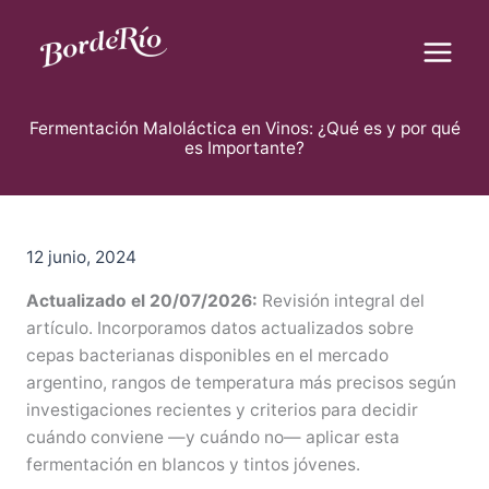
B
Ir
u
al
s
contenido
c
Blog Borderío
a
r
Fermentación Maloláctica en Vinos: ¿Qué es y por qué
es Importante?
12 junio, 2024
Actualizado el 20/07/2026:
Revisión integral del
artículo. Incorporamos datos actualizados sobre
cepas bacterianas disponibles en el mercado
argentino, rangos de temperatura más precisos según
investigaciones recientes y criterios para decidir
cuándo conviene —y cuándo no— aplicar esta
fermentación en blancos y tintos jóvenes.