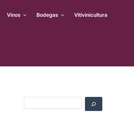
B
u
Vinos
s
Bodegas
Vitivinicultura
c
a
r