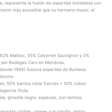
, representa la fusión de expertise bordelesa con
precio más accesible que su hermano mayor, el
e 62% Malbec, 35% Cabernet Sauvignon y 3%
o por Bodegas Caro en Mendoza.
(desde 1999) fusiona expertise de Burdeos
docino.
es: 50% barrica roble francés + 50% cubas
legancia-fruta.
ela, grosella negra, especias, con taninos
adas criollas, carnes a la parrilla, jamón