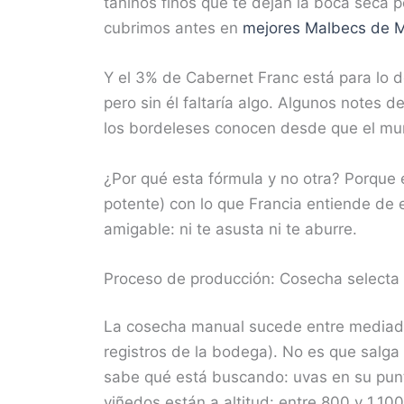
taninos finos que te dejan la boca seca pe
cubrimos antes en
mejores Malbecs de 
Y el 3% de Cabernet Franc está para lo d
pero sin él faltaría algo. Algunos notes
los bordeleses conocen desde que el m
¿Por qué esta fórmula y no otra? Porque e
potente) con lo que Francia entiende de 
amigable: ni te asusta ni te aburre.
Proceso de producción: Cosecha selecta 
La cosecha manual sucede entre mediados 
registros de la bodega). No es que salga
sabe qué está buscando: uvas en su punt
viñedos están a altitud: entre 800 y 1.10