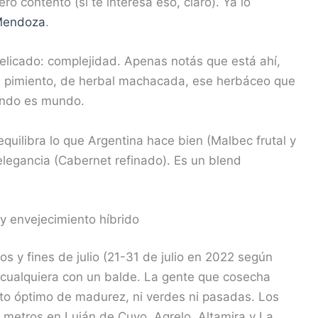
ro contento (si te interesa eso, claro). Ya lo
Mendoza
.
elicado: complejidad. Apenas notás que está ahí,
 de pimiento, de herbal machacada, ese herbáceo que
undo es mundo.
quilibra lo que Argentina hace bien (Malbec frutal y
elegancia (Cabernet refinado). Es un blend
y envejecimiento híbrido
y fines de julio (21-31 de julio en 2022 según
 cualquiera con un balde. La gente que cosecha
o óptimo de madurez, ni verdes ni pasadas. Los
0 metros en Luján de Cuyo, Agrelo, Altamira y La