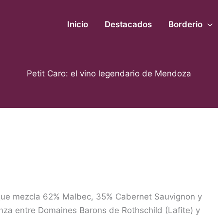
Inicio
Destacados
Borderio
Petit Caro: el vino legendario de Mendoza
 que mezcla 62% Malbec, 35% Cabernet Sauvignon y
nza entre Domaines Barons de Rothschild (Lafite) y