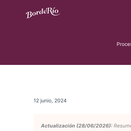
Ir
al
contenido
Blog Borderío
Proce
12 junio, 2024
Actualización (28/06/2026):
Resumen