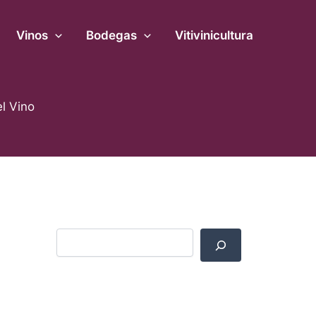
B
u
Vinos
s
Bodegas
Vitivinicultura
c
a
r
l Vino