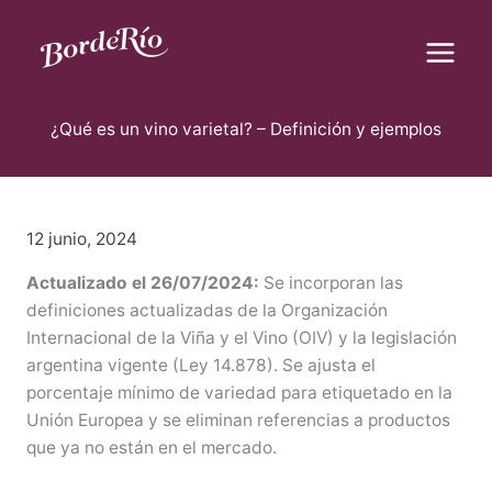
B
Ir
u
al
s
contenido
c
Blog Borderío
a
r
¿Qué es un vino varietal? – Definición y ejemplos
12 junio, 2024
Actualizado el 26/07/2024:
Se incorporan las
definiciones actualizadas de la Organización
Internacional de la Viña y el Vino (OIV) y la legislación
argentina vigente (Ley 14.878). Se ajusta el
porcentaje mínimo de variedad para etiquetado en la
Unión Europea y se eliminan referencias a productos
que ya no están en el mercado.