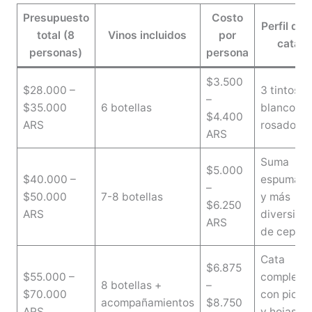
Presupuesto
Costo
Perfil de l
total (8
Vinos incluidos
por
cata
personas)
persona
$3.500
$28.000 –
3 tintos, 2
–
$35.000
6 botellas
blancos, 1
$4.400
ARS
rosado
ARS
Suma
$5.000
$40.000 –
espumant
–
$50.000
7-8 botellas
y más
$6.250
ARS
diversida
ARS
de cepas
Cata
$6.875
$55.000 –
completa
8 botellas +
–
$70.000
con picad
acompañamientos
$8.750
ARS
y hojas