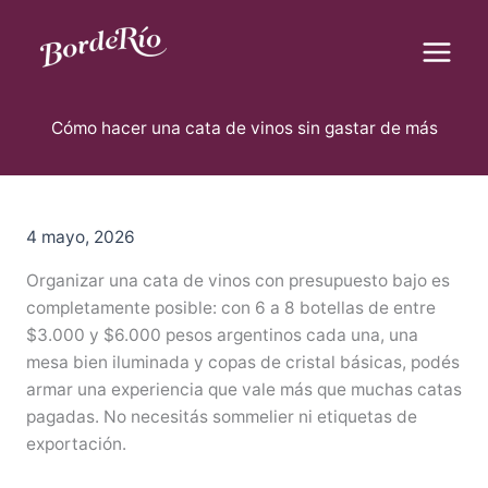
B
Ir
u
al
s
contenido
c
Blog Borderío
a
r
Cómo hacer una cata de vinos sin gastar de más
4 mayo, 2026
Organizar una cata de vinos con presupuesto bajo es
completamente posible: con 6 a 8 botellas de entre
$3.000 y $6.000 pesos argentinos cada una, una
mesa bien iluminada y copas de cristal básicas, podés
armar una experiencia que vale más que muchas catas
pagadas. No necesitás sommelier ni etiquetas de
exportación.