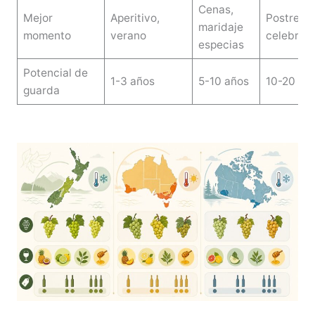
Cenas,
Mejor
Aperitivo,
Postre,
maridaje
momento
verano
celebrac
especias
Potencial de
1-3 años
5-10 años
10-20 añ
guarda