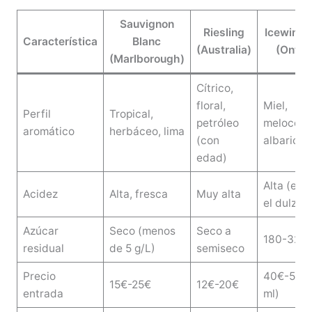
Sauvignon
Riesling
Icewine 
Característica
Blanc
(Australia)
(Ontar
(Marlborough)
Cítrico,
floral,
Miel,
Perfil
Tropical,
petróleo
melocotó
aromático
herbáceo, lima
(con
albarico
edad)
Alta (equi
Acidez
Alta, fresca
Muy alta
el dulzor)
Azúcar
Seco (menos
Seco a
180-320 
residual
de 5 g/L)
semiseco
Precio
40€-50€ 
15€-25€
12€-20€
entrada
ml)