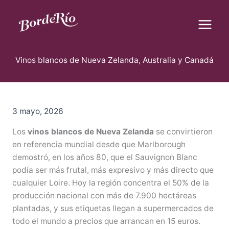
B
Ir
u
al
s
contenido
c
Blog Borderío
a
r
Vinos blancos de Nueva Zelanda, Australia y Canadá
3 mayo, 2026
Los
vinos blancos de Nueva Zelanda
se convirtieron
en referencia mundial desde que Marlborough
demostró, en los años 80, que el Sauvignon Blanc
podía ser más frutal, más expresivo y más directo que
cualquier Loire. Hoy la región concentra el 50% de la
producción nacional con más de 7.900 hectáreas
plantadas, y sus etiquetas llegan a supermercados de
todo el mundo a precios que arrancan en 15 euros.