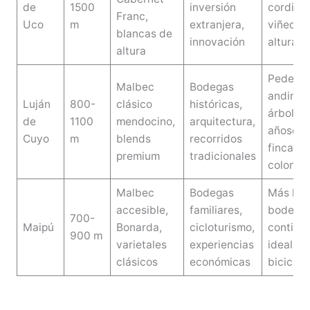
de
1500
inversión
cordiller
Franc,
Uco
m
extranjera,
viñedos
blancas de
innovación
altura
altura
Pedemo
Malbec
Bodegas
andino,
Luján
800-
clásico
históricas,
árboles
de
1100
mendocino,
arquitectura,
añosos,
Cuyo
m
blends
recorridos
fincas
premium
tradicionales
colonial
Malbec
Bodegas
Más llan
accesible,
familiares,
bodega
700-
Maipú
Bonarda,
cicloturismo,
contigua
900 m
varietales
experiencias
ideal en
clásicos
económicas
biciclet