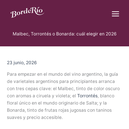
B
Ir
u
al
s
contenido
c
Blog Borderío
a
r
Malbec, Torrontés o Bonarda: cuál elegir en 2026
23 junio, 2026
Para empezar en el mundo del vino argentino, la guía
de varietales argentinos para principiantes arranca
con tres cepas clave: el Malbec, tinto de color oscuro
con aromas a ciruela y violeta; el
Torrontés
, blanco
floral único en el mundo originario de Salta; y la
Bonarda, tinto de frutas rojas jugosas con taninos
suaves y precio accesible.