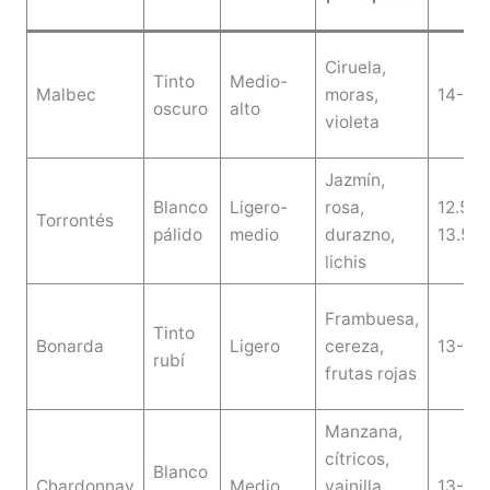
Ciruela,
Tinto
Medio-
Malbec
moras,
14-15
oscuro
alto
violeta
Jazmín,
Blanco
Ligero-
rosa,
12.5-
Torrontés
pálido
medio
durazno,
13.5%
lichis
Frambuesa,
Tinto
Bonarda
Ligero
cereza,
13-14
rubí
frutas rojas
Manzana,
cítricos,
Blanco
Chardonnay
Medio
vainilla
13-14