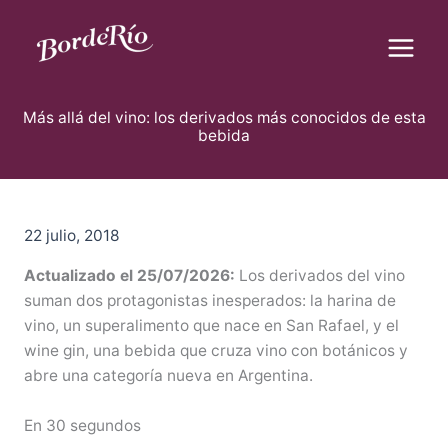
B
Ir
u
al
s
contenido
c
Blog Borderío
a
r
Más allá del vino: los derivados más conocidos de esta
bebida
22 julio, 2018
Actualizado el 25/07/2026:
Los derivados del vino
suman dos protagonistas inesperados: la harina de
vino, un superalimento que nace en San Rafael, y el
wine gin, una bebida que cruza vino con botánicos y
abre una categoría nueva en Argentina.
En 30 segundos