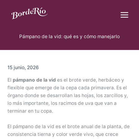
B
Ir
u
al
s
contenido
c
Blog Borderío
a
r
Pámpano de la vid: qué es y cómo manejarlo
15 junio, 2026
El
pámpano de la vid
es el brote verde, herbáceo y
flexible que emerge de la cepa cada primavera. Es el
órgano donde se desarrollan las hojas, los zarcillos y,
lo más importante, los racimos de uva que van a
terminar en tu copa.
El pámpano de la vid es el brote anual de la planta, de
consistencia tierna y color verde vivo, que crece