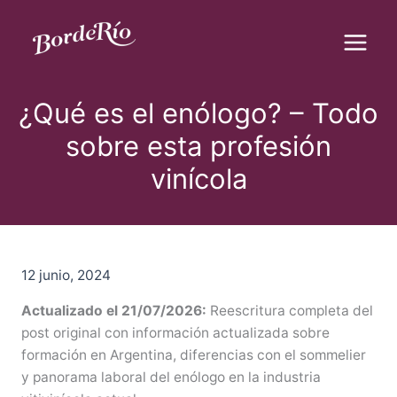
B
Ir
u
al
s
contenido
c
Blog Borderío
a
r
¿Qué es el enólogo? – Todo
sobre esta profesión
vinícola
12 junio, 2024
Actualizado el 21/07/2026:
Reescritura completa del
post original con información actualizada sobre
formación en Argentina, diferencias con el sommelier
y panorama laboral del enólogo en la industria