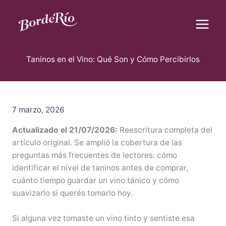
B
Ir
u
al
s
contenido
c
Blog Borderío
a
r
Taninos en el Vino: Qué Son y Cómo Percibirlos
7 marzo, 2026
Actualizado el 21/07/2026:
Reescritura completa del
artículo original. Se amplió la cobertura de las
preguntas más frecuentes de lectores: cómo
identificar el nivel de taninos antes de comprar,
cuánto tiempo guardar un vino tánico y cómo
suavizarlo si querés tomarlo hoy.
Si alguna vez tomaste un vino tinto y sentiste esa