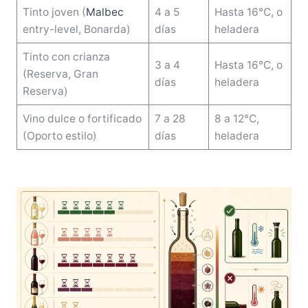
Tinto joven (
Malbec
4 a 5
Hasta 16°C, o
entry-level, Bonarda)
días
heladera
Tinto con crianza
3 a 4
Hasta 16°C, o
(Reserva, Gran
días
heladera
Reserva)
Vino dulce o fortificado
7 a 28
8 a 12°C,
(Oporto estilo)
días
heladera