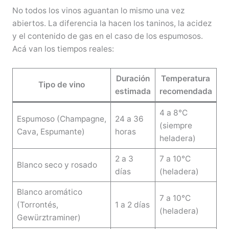
No todos los vinos aguantan lo mismo una vez
abiertos. La diferencia la hacen los taninos, la acidez
y el contenido de gas en el caso de los espumosos.
Acá van los tiempos reales:
Duración
Temperatura
Tipo de vino
estimada
recomendada
4 a 8°C
Espumoso (Champagne,
24 a 36
(siempre
Cava, Espumante)
horas
heladera)
2 a 3
7 a 10°C
Blanco seco y rosado
días
(heladera)
Blanco aromático
7 a 10°C
(Torrontés,
1 a 2 días
(heladera)
Gewürztraminer)